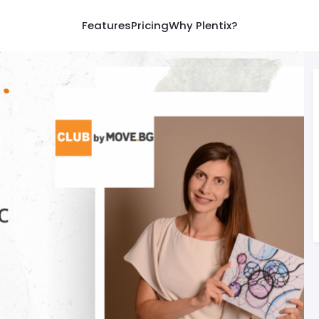
Features
Pricing
Why Plentix?