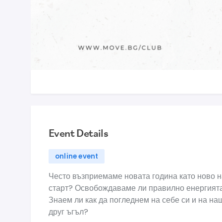
Event Details
online event
Често възприемаме новата година като ново на
старт? Освобождаваме ли правилно енергията
Знаем ли как да погледнем на себе си и на на
друг ъгъл?