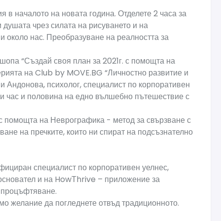
 в началото на новата година. Отделете 2 часа за
и душата чрез силата на рисуването и на
и около нас. Преобразуване на реалността за
шопа “Създай своя план за 2021г. с помощта на
ерията на Club by MOVE.BG “Личностно развитие и
и Андонова, психолог, специалист по корпоративен
ви час и половина на едно вълшебно пътешествие с
с помощта на Неврографика - метод за свързване с
ване на пречките, които ни спират на подсъзнателно
ифициран специалист по корпоративен уелнес,
основател и на HowТhrive – приложение за
а процъфтяване.
амо желание да погледнете отвъд традиционното.