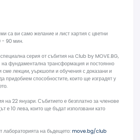
ми са ви само желание и лист хартия с цветни
 - 90 мин.
 специална серия от събития на Club by MOVE.BG,
ме на фундаментална трансформация и постоянно
и сме лекции, уъркшопи и обучения с доказани и
да придобием способностите, които ще изградят у
то.
я на 22 януари. Събитието е безплатно за членове
т е 10 лева, които ще бъдат използвани като
от лабораторията на бъдещето:
move.bg/club