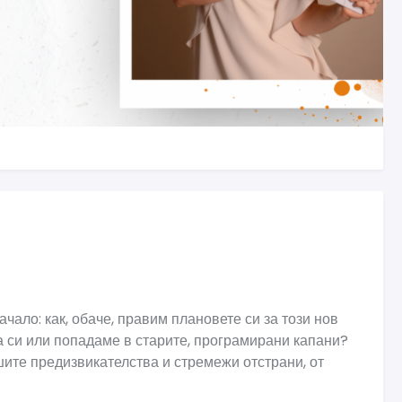
чало: как, обаче, правим плановете си за този нов
 си или попадаме в старите, програмирани капани?
шите предизвикателства и стремежи отстрани, от