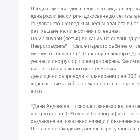
Предлагаме ви един специален вид арт терапия
една различна сутрин: докосване до сетивата 
създаването. Поглед към несъзнаваното в нас 
разгръщане на личностния потенциал.
На 22 януари (петък) ви каним на онлайн уърк
Неврографика” - това е първото събитие от с
умения на бъдещето”. Наш първи лектор е Ден
уелнес и инструктор по неврографика. Каним 
лист хартия и няколко цветни молива.
Дени ще ни съпроводи в планирането на 2021 
подсъзнанието, който помага в пътя на премах
ниво.
*Дени Андонова - психолог, кинезиолог, серт
инструктор по К-Power и Неврографика. Тя е 
създаване на позитивни навици и съзнание з
Не са ви необходими умения за рисуване, а с