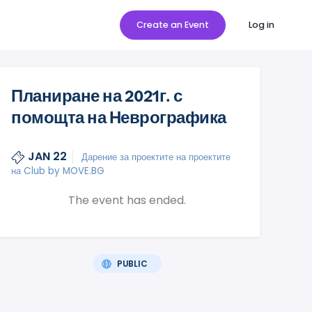
Create an Event
Log in
Планиране на 2021г. с
помощта на Неврографика
JAN 22
Дарение за проектите на проектите
на Club by MOVE.BG
The event has ended.
PUBLIC