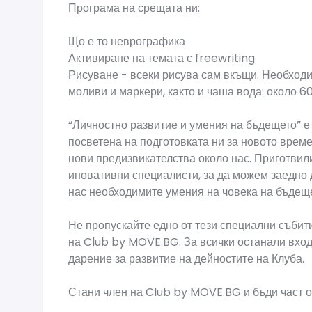
Програма на срещата ни:
Що е то неврографика
Активиране на темата с freewriting
Рисуване - всеки рисува сам вкъщи. Необходи
моливи и маркери, както и чаша вода: около 60
“Личностно развитие и умения на бъдещето” е
посветена на подготовката ни за новото вре
нови предизвикателства около нас. Приготвил
иновативни специалисти, за да можем заедно 
нас необходимите умения на човека на бъдеще
Не пропускайте едно от тези специални събити
на Club by MOVE.BG. За всички останали входъ
дарение за развитие на дейностите на Клуба.
Стани член на Club by MOVE.BG и бъди част 