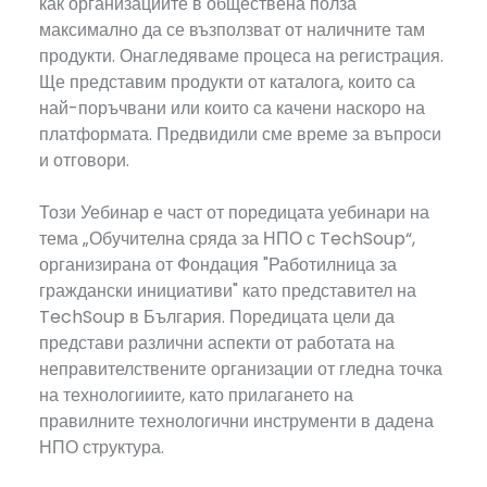
как организациите в обществена полза
максимално да се възползват от наличните там
продукти. Онагледяваме процеса на регистрация.
Ще представим продукти от каталога, които са
най-поръчвани или които са качени наскоро на
платформата. Предвидили сме време за въпроси
и отговори.
Този Уебинар е част от поредицата уебинари на
тема „Обучителна сряда за НПО с TechSoup“,
организирана от Фондация "Работилница за
граждански инициативи" като представител на
TechSoup в България. Поредицата цели да
представи различни аспекти от работата на
неправителствените организации от гледна точка
на технологииите, като прилагането на
правилните технологични инструменти в дадена
НПО структура.