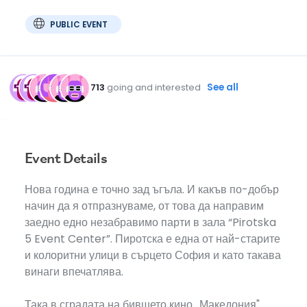
PUBLIC EVENT
713
going and interested
See all
Event Details
Нова година е точно зад ъгъла. И какъв по-добър
начин да я отпразнуваме, от това да направим
заедно едно незабравимо парти в зала “Pirotska
5 Event Center”. Пиротска е една от най-старите
и колоритни улици в сърцето София и като такава
винаги впечатлява.
Така в сградата на бившето кино „Македония"