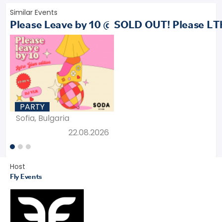
Similar Events
Please Leave by 10 @ SODA
SOLD OUT! Please Leav
T
PARTY
Sofia, Bulgaria
22.08.2026
Host
Fly Events