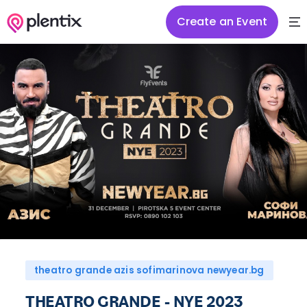
Create an Event
theatro grande azis sofimarinova newyear.bg
THEATRO GRANDE - NYE 2023