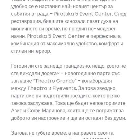
удобно се е настанил най-новият център за
събития в града – Pirotska 5 Event Center. След
реставрация, бившите кинозали пазят духа на
иконичното си време, но по един по-модерен
начин. Pirotska 5 Event Center e перфектната
комбинация от максимално удобство, комфорт и
стилен интериор.
Готови ли сте за нещо грандиозно, нещо, което не
сте виждали досега? - новогодишно парти със
заглавие “Theatro Grande” - колаборация
между Theatro и Flyevents. За това звездно
парти сме ви подготвили звездите, които всяко
такова заслужава. Това ще бъдат неповторимите
Азис и Софи Маринова, които ще се погрижат за
доброто ви настроение и ще ви оставят без думи.
Затова не губете време, а направете своята